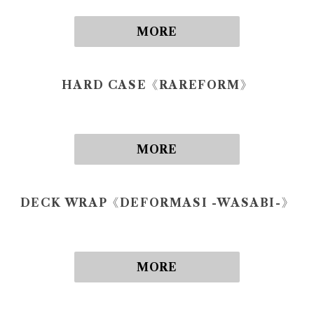
MORE
HARD CASE《RAREFORM》
MORE
DECK WRAP《DEFORMASI -WASABI-》
MORE