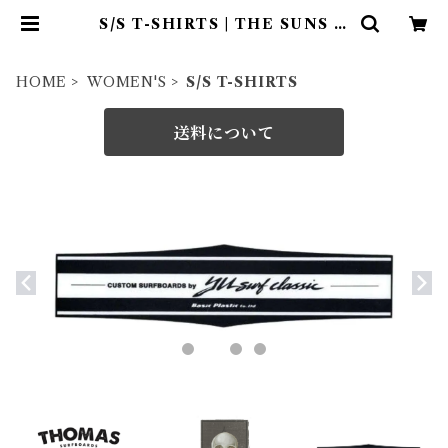
S/S T-SHIRTS | THE SUNS O
NLINE STORE
HOME
WOMEN'S
S/S T-SHIRTS
送料について