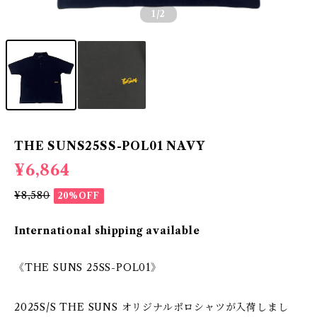
1
/2
THE SUNS25SS-POL01 NAVY
¥6,864
¥8,580
20%OFF
International shipping available
《THE SUNS 25SS-POL01》
2025S/S THE SUNS オリジナルポロシャツが入荷しまし