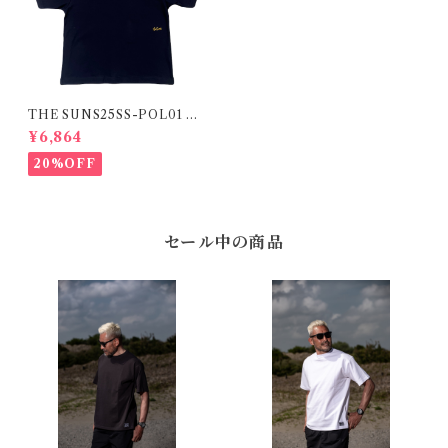
THE SUNS25SS-POL01 N
AVY
¥6,864
20%OFF
セール中の商品