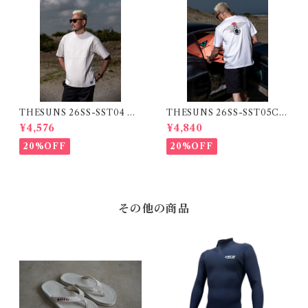
THESUNS 26SS-SST04 GR
THESUNS 26SS-SST05C
AY
WHITE
¥4,576
¥4,840
20%OFF
20%OFF
その他の商品