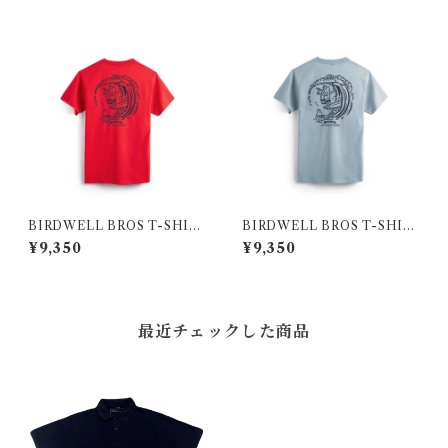
BIRDWELL BROS T-SHIR
BIRDWELL BROS T-SHIR
T RED
T BL
¥9,350
¥9,350
最近チェックした商品