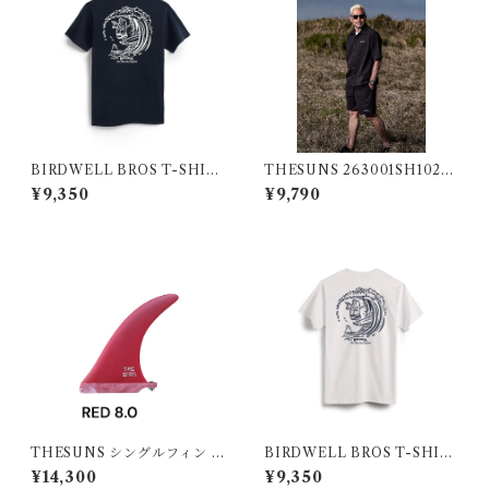
BIRDWELL BROS T-SHIR
THESUNS 263001SH102S
T NV
U BLK
¥9,350
¥9,790
THESUNS シングルフィン R
BIRDWELL BROS T-SHIR
ED8.0
T WT
¥14,300
¥9,350