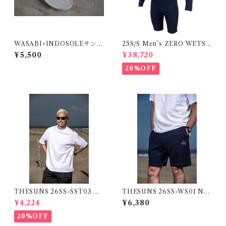
WASABI×INDOSOLEサンダ
25S/S Men’s ZERO WETSU
ル SEASALT
ITS SPRING PREMIUM 2X
¥5,500
¥38,720
2mm(Stock:Tokyo)
20%OFF
THESUNS 26SS-SST03 W
THESUNS 26SS-WS01 NA
HITE
VY
¥4,224
¥6,380
20%OFF