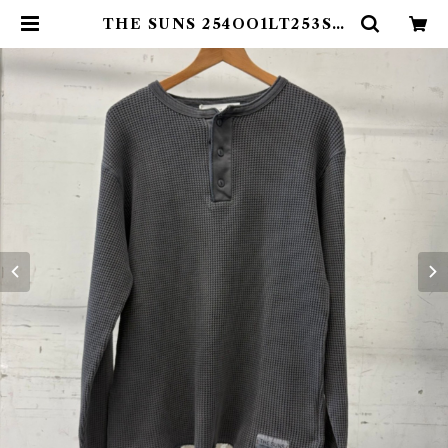
THE SUNS 254OO1LT253SU
BLK | THE SUNS ONLINE ST
ORE