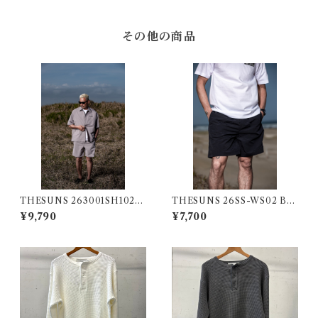
その他の商品
THESUNS 263001SH102S
THESUNS 26SS-WS02 BL
U GRY
ACK
¥9,790
¥7,700