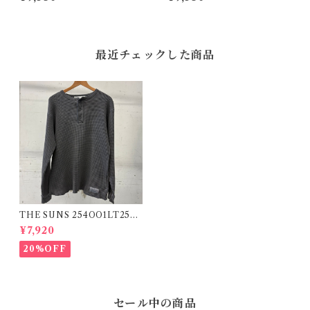
最近チェックした商品
THE SUNS 254OO1LT253S
U BLK
¥7,920
20%OFF
セール中の商品