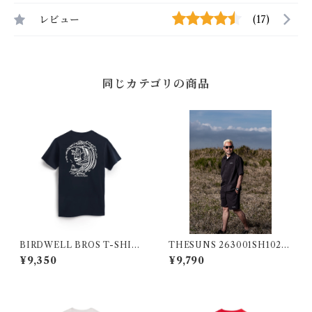
レビュー
(17)
同じカテゴリの商品
BIRDWELL BROS T-SHIR
THESUNS 263001SH102S
T NV
U BLK
¥9,350
¥9,790