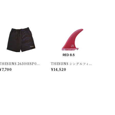
THESUNS 263001SP058
THESUNS シングルフィン
SU BLK
RED8.5
¥7,700
¥14,520