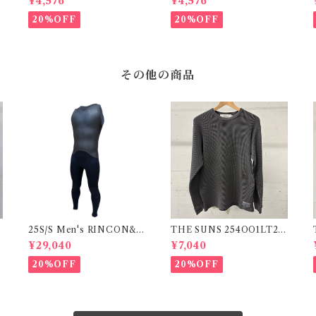
¥4,576
¥4,576
20%OFF
20%OFF
その他の商品
1
25S/S Men's RINCON&S
THE SUNS 254OO1LT25
UNS CLASSIC LONGJO
2SU BLK
¥29,040
¥7,040
HN 3×3mm
20%OFF
20%OFF