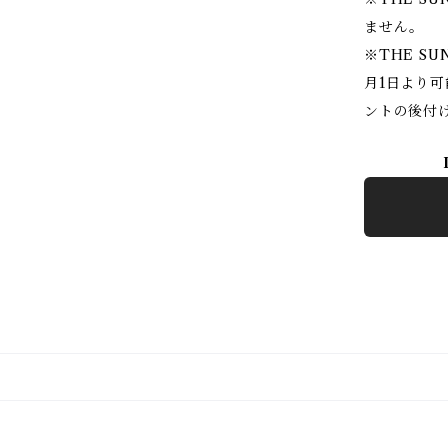
ません。
※THE SU
月1日より
ントの後付