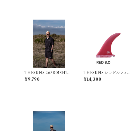
THESUNS 263001SH102
THESUNS シングルフィン
SU BLK
RED8.0
¥9,790
¥14,300