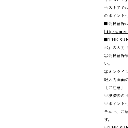
当ストアで
のポイント
■会員登録
https://me
■THE SU
ポ」の入力
①会員登録後
い。
②オンライ
報入力画面の
【ご注意】
※決済後の
※ポイント
テム上、ご
す。
※THE SU