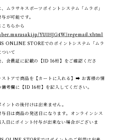
は、ムラサキスポーツポイントシステム「ムラポ」
付与が可能です。
はこちらから
mber.murasaki.jp/YUIHJG4W/regemail.xhtml
NS ONLINE STOREでのポイントシステム「ムラ
について
、会員証に記載の【ID 16桁】をご確認くださ
ンストアで商品を【カートに入れる】➡ お客様の情
備考欄に【ID 16桁】を記入してください。
ポイントの後付けは出来ません。
付与日は商品の発送日になります。オンラインシス
購入日にポイント付与が出来ない場合がございま
NS OLINE STOREではポイントのご利用は出来