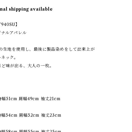
nal shipping available
T940SU】
ジナルアパレル
ンの生地を使用し、最後に製品染めをして出来上が
ーネック。
ほど味が出る、大人の一枚。
身幅51cm 肩幅49cm 袖丈21cm
身幅54cm 肩幅52cm 袖丈23cm
身幅58cm 肩幅55cm 袖丈25cm