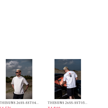
THESUNS 26SS-SST04
THESUNS 26SS-SST05C
GRAY
WHITE