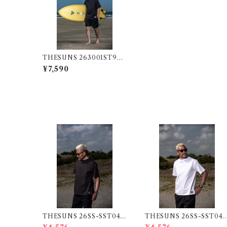
THESUNS 263001ST940
SU BLK
¥7,590
THESUNS 26SS-SST04 S
THESUNS 26SS-SST04
UMI
WHITE