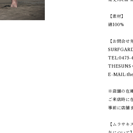
【素材】
綿100%
【お問合せ
SURFGAR
TEL:0475-
THESUNS 
E-MAIL:
th
※店舗の在
ご来店時に
事前に店舗
【ムラサキ
与について