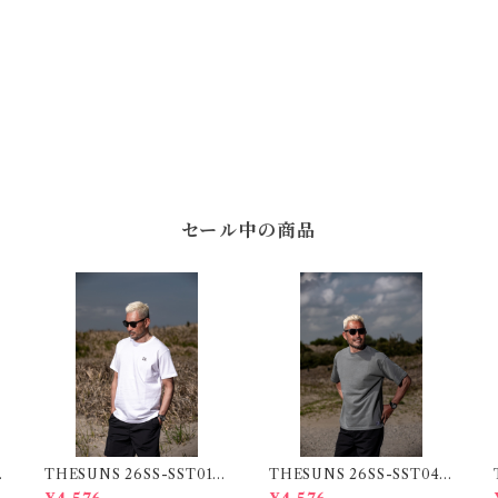
セール中の商品
THESUNS 26SS-SST01
THESUNS 26SS-SST04 S
WT/BK
GRN