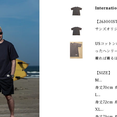
Internatio
【263001S
サンズオリ
USコット
ったヘンリ
着れば着る
【SIZE】
M…
身丈70cm 
L...
身丈72cm 
XL...
身丈73cm 