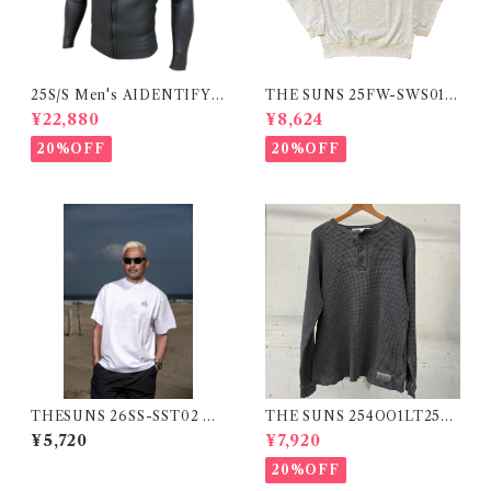
25S/S Men's AIDENTIFY
THE SUNS 25FW-SWS01S
OFF THE PEG SKIN JACK
ASH
¥22,880
¥8,624
ET 2mm
20%OFF
20%OFF
THESUNS 26SS-SST02 W
THE SUNS 254OO1LT253S
HITE
U BLK
¥5,720
¥7,920
20%OFF