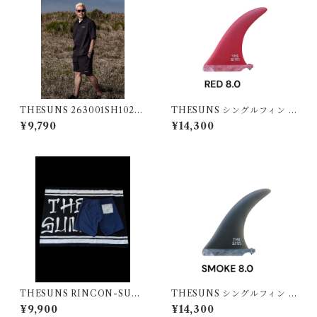
THESUNS 263001SH102S
THESUNS シングルフィン R
U BLK
ED8.0
¥9,790
¥14,300
THESUNS RINCON-SUNS
THESUNS シングルフィン S
CL NVY
MOKE8.0
¥9,900
¥14,300