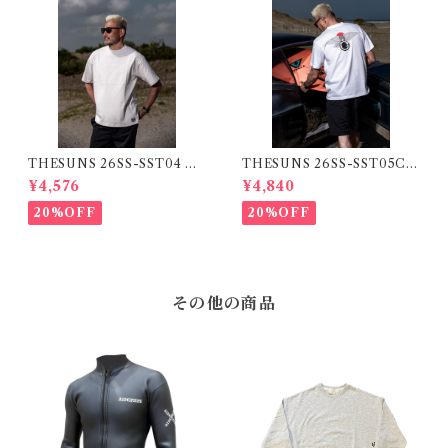
THESUNS 26SS-SST04 GR
THESUNS 26SS-SST05C
AY
WHITE
¥4,576
¥4,840
20%OFF
20%OFF
その他の商品