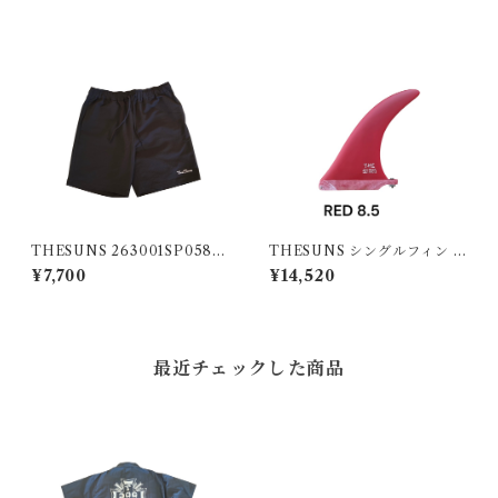
THESUNS 263001SP058S
THESUNS シングルフィン R
U BLK
ED8.5
¥7,700
¥14,520
最近チェックした商品