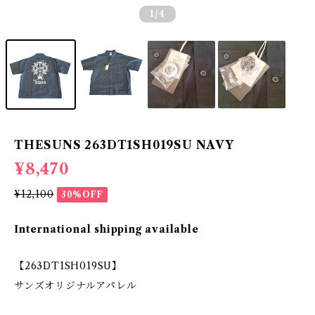
1
/4
THESUNS 263DT1SH019SU NAVY
¥8,470
¥12,100
30%OFF
International shipping available
【263DT1SH019SU】
サンズオリジナルアパレル