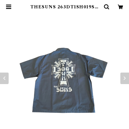
THESUNS 263DT1SH019SU
NAVY | THE SUNS ONLINE S
TORE