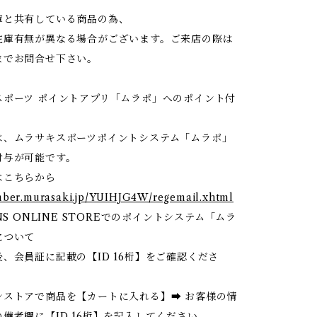
庫と共有している商品の為、
在庫有無が異なる場合がございます。ご来店の際は
までお問合せ下さい。
スポーツ ポイントアプリ「ムラポ」へのポイント付
】
は、ムラサキスポーツポイントシステム「ムラポ」
付与が可能です。
はこちらから
mber.murasaki.jp/YUIHJG4W/regemail.xhtml
NS ONLINE STOREでのポイントシステム「ムラ
について
、会員証に記載の【ID 16桁】をご確認くださ
ンストアで商品を【カートに入れる】➡ お客様の情
備考欄に【ID 16桁】を記入してください。