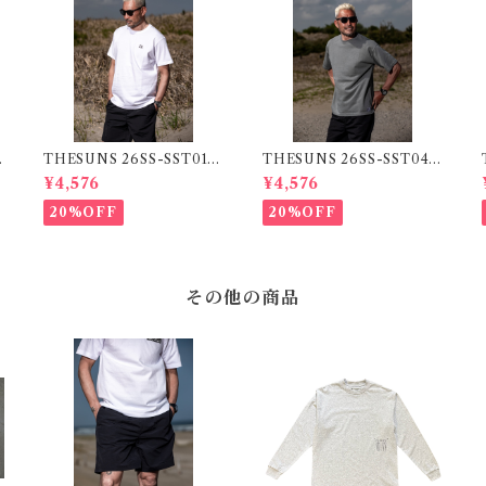
THESUNS 26SS-SST01
THESUNS 26SS-SST04 S
WT/BK
GRN
¥4,576
¥4,576
20%OFF
20%OFF
その他の商品