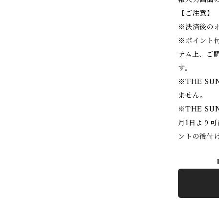
【ご注意】
※決済後の
※ポイント
テム上、ご
す。
※THE SU
ません。
※THE SU
月1日より
ントの後付