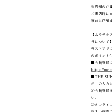
※店舗の在
ご来店時に
事前に店舗
【ムラサキ
与について
当ストアで
のポイント
■会員登録
https://me
■THE SU
ポ」の入力
①会員登録後
い。
②オンライ
報入力画面の