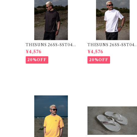
THESUNS 26SS-SST04 S
THESUNS 26SS-SST04
UMI
WHITE
¥4,576
¥4,576
20%OFF
20%OFF