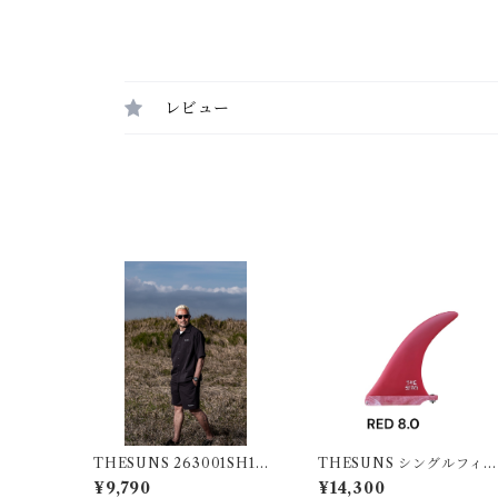
レビュー
THESUNS 263001SH102
THESUNS シングルフィン
SU BLK
RED8.0
¥9,790
¥14,300