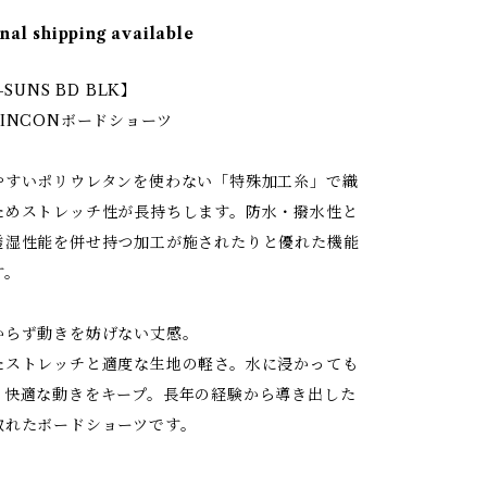
nal shipping available
-SUNS BD BLK】
INCONボードショーツ
やすいポリウレタンを使わない「特殊加工糸」で織
ためストレッチ性が長持ちします。防水・撥水性と
透湿性能を併せ持つ加工が施されたりと優れた機能
す。
からず動きを妨げない丈感。
たストレッチと適度な生地の軽さ。水に浸かっても
、快適な動きをキープ。長年の経験から導き出した
取れたボードショーツです。