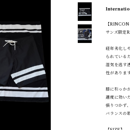
Internatio
【RINCON
サンズ限定R
経年劣化し
られている
湿気を逃す
性がありま
膝に引っか
適度に効い
張りつかず
バランスの
【SIZE】