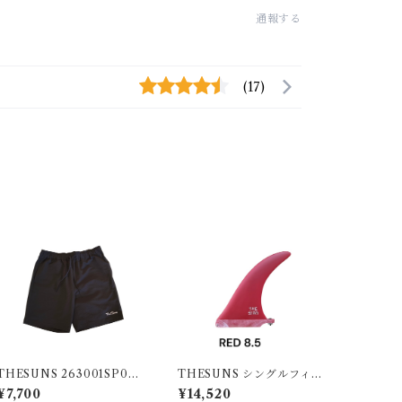
通報する
(17)
THESUNS 263001SP058
THESUNS シングルフィン
SU BLK
RED8.5
¥7,700
¥14,520