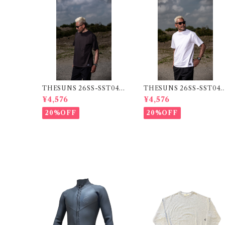
THESUNS 26SS-SST04 S
THESUNS 26SS-SST04
UMI
WHITE
¥4,576
¥4,576
20%OFF
20%OFF