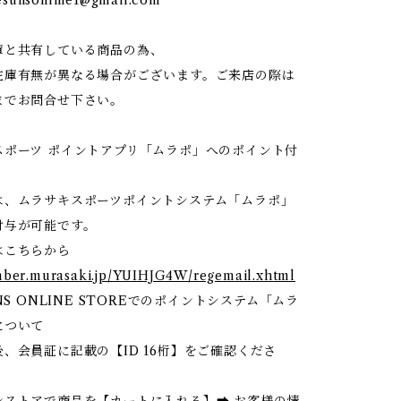
庫と共有している商品の為、
在庫有無が異なる場合がございます。ご来店の際は
までお問合せ下さい。
スポーツ ポイントアプリ「ムラポ」へのポイント付
】
は、ムラサキスポーツポイントシステム「ムラポ」
付与が可能です。
はこちらから
mber.murasaki.jp/YUIHJG4W/regemail.xhtml
NS ONLINE STOREでのポイントシステム「ムラ
について
、会員証に記載の【ID 16桁】をご確認くださ
ンストアで商品を【カートに入れる】➡ お客様の情