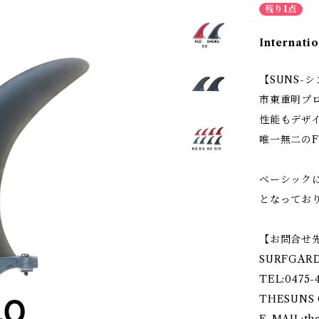
残り1点
Internatio
【SUNS-
市東重明プ
性能もデザ
唯一無二のF
ベーシック
となってお
【お問合せ
SURFGAR
TEL:0475-
THESUNS 
E-MAIL:
th