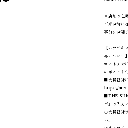
※店舗の在
ご来店時に
事前に店舗
【ムラサキ
与について
当ストアで
のポイント
■会員登録
https://me
■THE SU
ポ」の入力
①会員登録後
い。
②オンライ