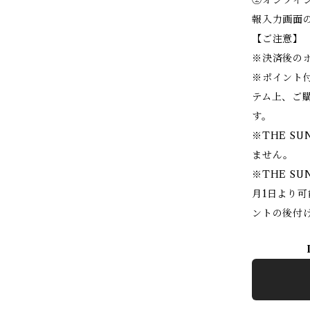
報入力画面の
【ご注意】
※決済後の
※ポイント
テム上、ご
す。
※THE SU
ません。
※THE SU
月1日より
ントの後付