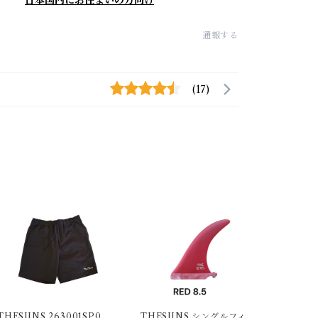
通報する
(17)
THESUNS 263001SP058
THESUNS シングルフィン