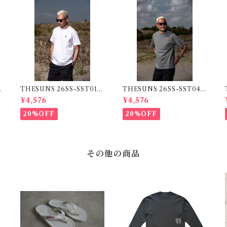
THESUNS 26SS-SST01
THESUNS 26SS-SST04 S
WT/BK
GRN
¥4,576
¥4,576
20%OFF
20%OFF
その他の商品